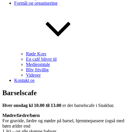
Formål og organisering
Røde Kors
En café bliver til
Medieomtale
Bliv frivillig
Videoer
Kontakt os
Barselscafe
Hver onsdag kl 10.00 til 13.00
er der barselscafe i Snakbar.
Mødre/fædre/børn
For gravide, fædre og mødre på barsel, hjemmepassere (også med
børn ældre end
1 år) – og alle skønne babyer.