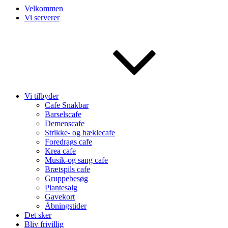
Velkommen
Vi serverer
Vi tilbyder
Cafe Snakbar
Barselscafe
Demenscafe
Strikke- og hæklecafe
Foredrags cafe
Krea cafe
Musik-og sang cafe
Brætspils cafe
Gruppebesøg
Plantesalg
Gavekort
Åbningstider
Det sker
Bliv frivillig