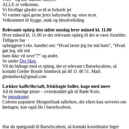
ALLE er velkomne.
Vi frivillige glæder os til at forkæle jer
Vi varmer også gerne jeres babymælk og -mos m.m.
Velkommen til hygge, snak og ideudveksling
Relevante oplæg den sidste onsdag hver måned kl. 11.00
Hver måned kl. 11.00 er der relevante oplæg til det at være forældre.
Tidligere har
oplæggene f.eks. handlet om: “Hvad læser jeg for mit barn”, “Hvad
gør jeg, når mit
barn ikke vil sove”?” og andet.
Se under
Det Sker.
Vil du bidrage med et oplæg, der er relevant i Barselscafeen, så
kontakt Grethe Bonde Sinnbeck på 40 11 48 51. Mail:
gbsinnbeck@gmail.com
Lækker kaffe/the/saft, friskbagte boller, kage med mere
Alt til rimelige priser – overskuddet går til Røde Kors.
Se
menukorte
t.
Cafeens populære MorgenSnak tallerken, der ellers kun serveres om
lørdagen, kan også fås i barselscafeen.
Har du spørgsmål til Barselscafeen, så kontakt koordinator Inger