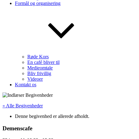
Formål og organisering
Røde Kors
En café bliver til
Medieomtale
Bliv frivillig
Videoer
Kontakt os
« Alle Begivenheder
Denne begivenhed er allerede afholdt.
Demenscafe