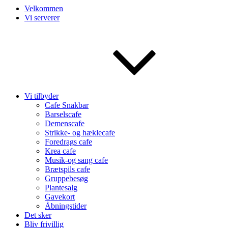
Velkommen
Vi serverer
Vi tilbyder
Cafe Snakbar
Barselscafe
Demenscafe
Strikke- og hæklecafe
Foredrags cafe
Krea cafe
Musik-og sang cafe
Brætspils cafe
Gruppebesøg
Plantesalg
Gavekort
Åbningstider
Det sker
Bliv frivillig