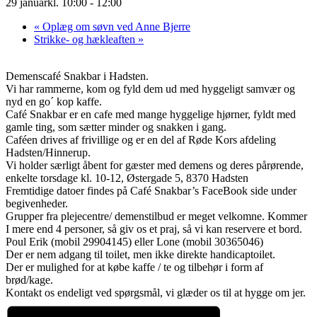
29 januarkl. 10:00
-
12:00
«
Oplæg om søvn ved Anne Bjerre
Strikke- og hækleaften
»
Demenscafé Snakbar i Hadsten.
Vi har rammerne, kom og fyld dem ud med hyggeligt samvær og
nyd en go´ kop kaffe.
Café Snakbar er en cafe med mange hyggelige hjørner, fyldt med
gamle ting, som sætter minder og snakken i gang.
Caféen drives af frivillige og er en del af Røde Kors afdeling
Hadsten/Hinnerup.
Vi holder særligt åbent for gæster med demens og deres pårørende,
enkelte torsdage kl. 10-12, Østergade 5, 8370 Hadsten
Fremtidige datoer findes på Café Snakbar’s FaceBook side under
begivenheder.
Grupper fra plejecentre/ demenstilbud er meget velkomne. Kommer
I mere end 4 personer, så giv os et praj, så vi kan reservere et bord.
Poul Erik (mobil 29904145) eller Lone (mobil 30365046)
Der er nem adgang til toilet, men ikke direkte handicaptoilet.
Der er mulighed for at købe kaffe / te og tilbehør i form af
brød/kage.
Kontakt os endeligt ved spørgsmål, vi glæder os til at hygge om jer.