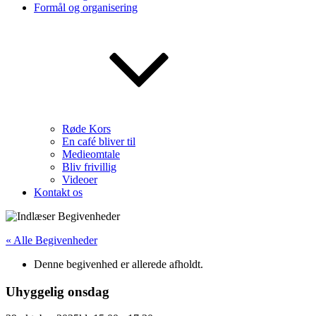
Formål og organisering
Røde Kors
En café bliver til
Medieomtale
Bliv frivillig
Videoer
Kontakt os
« Alle Begivenheder
Denne begivenhed er allerede afholdt.
Uhyggelig onsdag