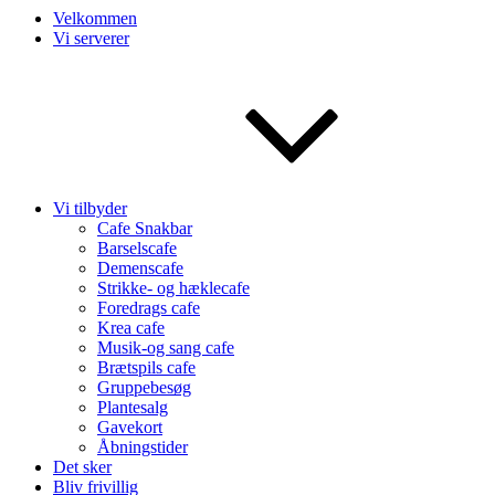
Velkommen
Vi serverer
Vi tilbyder
Cafe Snakbar
Barselscafe
Demenscafe
Strikke- og hæklecafe
Foredrags cafe
Krea cafe
Musik-og sang cafe
Brætspils cafe
Gruppebesøg
Plantesalg
Gavekort
Åbningstider
Det sker
Bliv frivillig