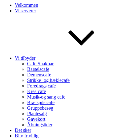
Velkommen
Vi serverer
Vi tilbyder
Cafe Snakbar
Barselscafe
Demenscafe
Strikke- og hæklecafe
Foredrags cafe
Krea cafe
Musik-og sang cafe
Brætspils cafe
Gruppebesøg
Plantesalg
Gavekort
Åbningstider
Det sker
Bliv frivillig