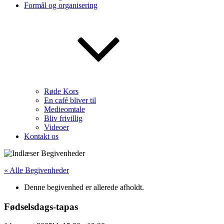
Formål og organisering
Røde Kors
En café bliver til
Medieomtale
Bliv frivillig
Videoer
Kontakt os
« Alle Begivenheder
Denne begivenhed er allerede afholdt.
Fødselsdags-tapas