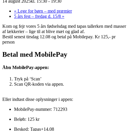
14 august 2025kl. 15:30
-
19:30
«
Lege for børn – med præmier
5 års fest – fredag d. 15/8
»
Kom og fejr vores 5 års fødselsdag med tapas tallerken med masser
af lækkerier – lige til at blive mæt og glad af.
Bestil senest tirsdag 12.08 og betal på Mobilepay. Kr 125,- pr
person
Betal med MobilePay
Åbn MobilePay-appen:
Tryk på ‘Scan’
Scan QR-koden via appen.
Eller indtast disse oplysninger i appen:
MobilePay-nummer: 712293
Beløb: 125 kr
Besked: Tapas+14.08