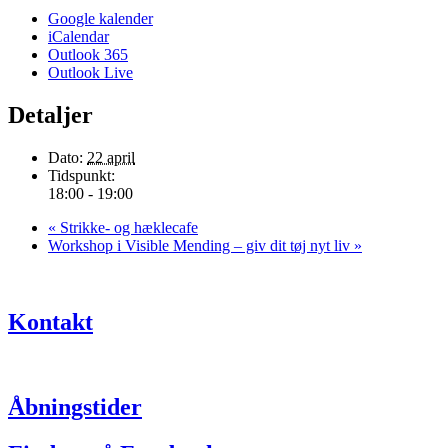
Google kalender
iCalendar
Outlook 365
Outlook Live
Detaljer
Dato:
22 april
Tidspunkt:
18:00 - 19:00
«
Strikke- og hæklecafe
Workshop i Visible Mending – giv dit tøj nyt liv
»
Kontakt
Åbningstider