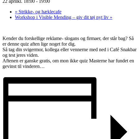
22 aprilkl. 18:00
-
19:00
«
Strikke- og hæklecafe
Workshop i Visible Mending – giv dit tøj nyt liv
»
Kender du forskellige reklame- slogans og firmaer, der står bag? Så
er denne quiz aften lige noget for dig.
Så tag din svigermor, kollega eller vennerne med ned i Café Snakbar
og test jeres viden.
Aftenen er ganske gratis, om mon ikke quiz Masterne har fundet en
gevinst til vinderen…