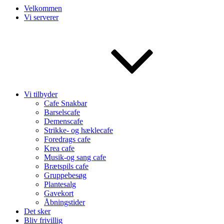
Velkommen
Vi serverer
Vi tilbyder
Cafe Snakbar
Barselscafe
Demenscafe
Strikke- og hæklecafe
Foredrags cafe
Krea cafe
Musik-og sang cafe
Brætspils cafe
Gruppebesøg
Plantesalg
Gavekort
Åbningstider
Det sker
Bliv frivillig