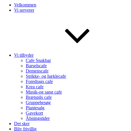
Velkommen
Vi serverer
Vi tilbyder
Cafe Snakbar
Barselscafe
Demenscafe
Strikke- og hæklecafe
Foredrags cafe
Krea cafe
Musik-og sang cafe
Brætspils cafe
Gruppebesøg
Plantesalg
Gavekort
Åbningstider
Det sker
Bliv frivillig