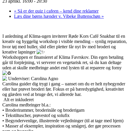
23 aprilkl. 16:00
-
20:30
«
Så er der quiz i cafeen – kend dine reklamer
Læs dine børns hænder v. Vibeke Buttenschøn
»
I anledning af Klima-ugen inviterer Røde Kors Café Snakbar til en
kreativ og hyggelig workshop i visible mending – synlig reparation,
hvor tøj med huller, slid eller pletter får nyt liv med broderi og
kreative lapninger
Workshoppen er finansieret af Klima Favrskov. Din egen betaling
går til forplejning, vi serverer en vegetarisk ret, så du kan deltage
uden at skulle medbringe andet end lysten til at reparere og forny
Underviser: Carolina Agno
Carolina guider dig trygt i gang – uanset om du er helt nybegynder
eller har prøvet broderi før. Fokus er på bæredygtighed, kreativitet
og glæden ved at bruge det, vi allerede har.
Alt er inkluderet
Carolina medbringer bl.a.:
• Broderirammer, broderinåle og broderigarn
• Tekstiltuscher, prøvestof og solufix
• Begyndervenlige, illustrerede vejledninger (til at tage med hjem)
• Masser af eksempler, inspiration og smågrej, der gør processen