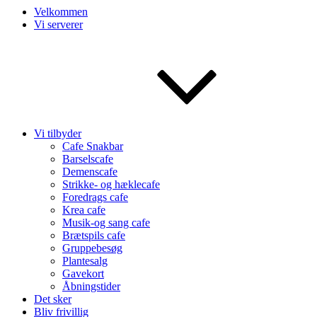
Velkommen
Vi serverer
Vi tilbyder
Cafe Snakbar
Barselscafe
Demenscafe
Strikke- og hæklecafe
Foredrags cafe
Krea cafe
Musik-og sang cafe
Brætspils cafe
Gruppebesøg
Plantesalg
Gavekort
Åbningstider
Det sker
Bliv frivillig