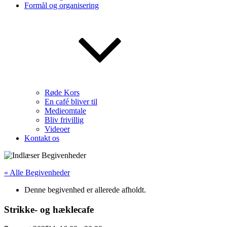
Formål og organisering
Røde Kors
En café bliver til
Medieomtale
Bliv frivillig
Videoer
Kontakt os
« Alle Begivenheder
Denne begivenhed er allerede afholdt.
Strikke- og hæklecafe