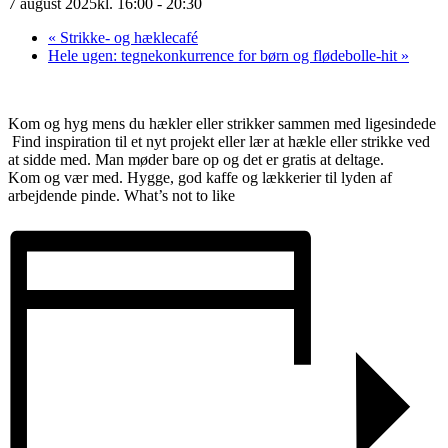
7 august 2025kl. 16:00
-
20:30
«
Strikke- og hæklecafé
Hele ugen: tegnekonkurrence for børn og flødebolle-hit
»
Kom og hyg mens du hækler eller strikker sammen med ligesindede
Find inspiration til et nyt projekt eller lær at hækle eller strikke ved
at sidde med. Man møder bare op og det er gratis at deltage.
Kom og vær med. Hygge, god kaffe og lækkerier til lyden af
arbejdende pinde. What’s not to like