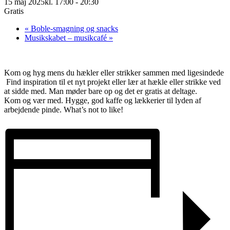
15 maj 2025kl. 17:00
-
20:30
Gratis
«
Boble-smagning og snacks
Musikskabet – musikcafé
»
Kom og hyg mens du hækler eller strikker sammen med ligesindede
Find inspiration til et nyt projekt eller lær at hækle eller strikke ved
at sidde med. Man møder bare op og det er gratis at deltage.
Kom og vær med. Hygge, god kaffe og lækkerier til lyden af
arbejdende pinde. What’s not to like!