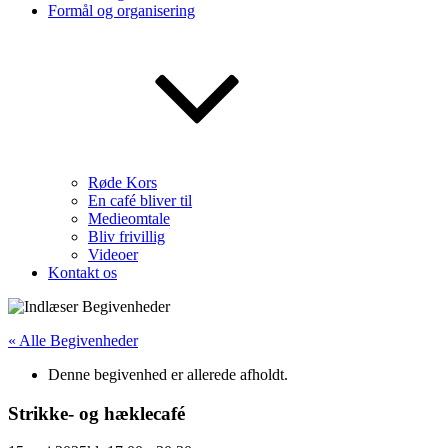
Formål og organisering
Røde Kors
En café bliver til
Medieomtale
Bliv frivillig
Videoer
Kontakt os
« Alle Begivenheder
Denne begivenhed er allerede afholdt.
Strikke- og hæklecafé