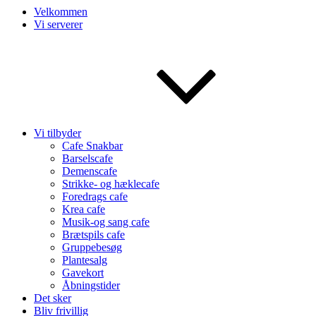
Velkommen
Vi serverer
Vi tilbyder
Cafe Snakbar
Barselscafe
Demenscafe
Strikke- og hæklecafe
Foredrags cafe
Krea cafe
Musik-og sang cafe
Brætspils cafe
Gruppebesøg
Plantesalg
Gavekort
Åbningstider
Det sker
Bliv frivillig