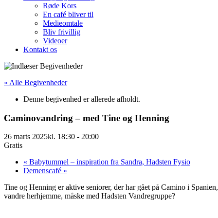
Røde Kors
En café bliver til
Medieomtale
Bliv frivillig
Videoer
Kontakt os
« Alle Begivenheder
Denne begivenhed er allerede afholdt.
Caminovandring – med Tine og Henning
26 marts 2025kl. 18:30
-
20:00
Gratis
«
Babytummel – inspiration fra Sandra, Hadsten Fysio
Demenscafé
»
Tine og Henning er aktive seniorer, der har gået på Camino i Spanien, Po
vandre herhjemme, måske med Hadsten Vandregruppe?