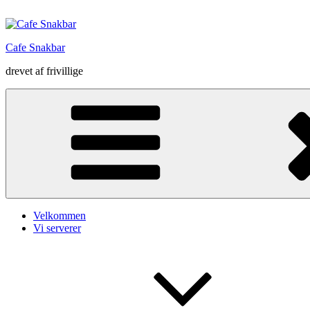
Videre
til
indhold
Cafe Snakbar
drevet af frivillige
Velkommen
Vi serverer