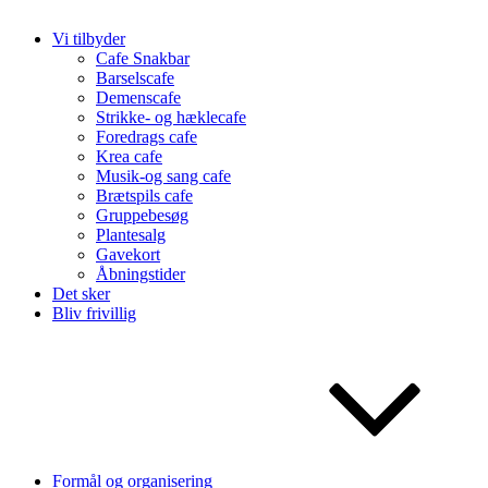
Vi tilbyder
Cafe Snakbar
Barselscafe
Demenscafe
Strikke- og hæklecafe
Foredrags cafe
Krea cafe
Musik-og sang cafe
Brætspils cafe
Gruppebesøg
Plantesalg
Gavekort
Åbningstider
Det sker
Bliv frivillig
Formål og organisering