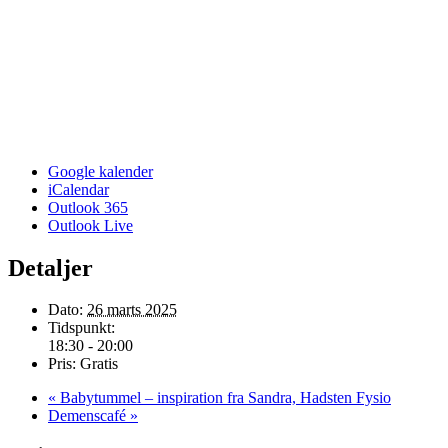
Google kalender
iCalendar
Outlook 365
Outlook Live
Detaljer
Dato:
26 marts 2025
Tidspunkt:
18:30 - 20:00
Pris:
Gratis
«
Babytummel – inspiration fra Sandra, Hadsten Fysio
Demenscafé
»