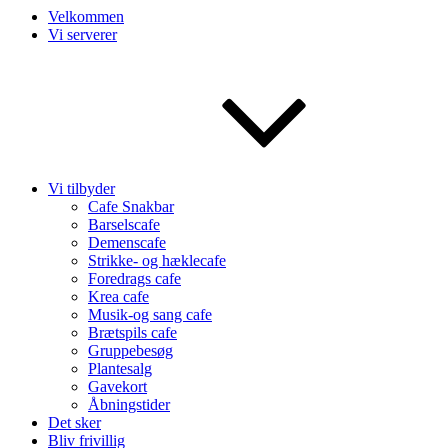
Velkommen
Vi serverer
Vi tilbyder
Cafe Snakbar
Barselscafe
Demenscafe
Strikke- og hæklecafe
Foredrags cafe
Krea cafe
Musik-og sang cafe
Brætspils cafe
Gruppebesøg
Plantesalg
Gavekort
Åbningstider
Det sker
Bliv frivillig