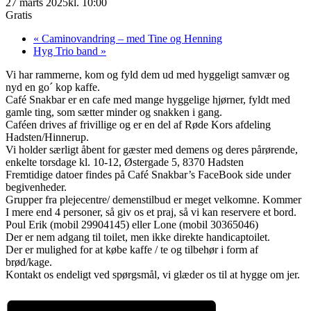
27 marts 2025kl. 10:00
Gratis
«
Caminovandring – med Tine og Henning
Hyg Trio band
»
Vi har rammerne, kom og fyld dem ud med hyggeligt samvær og
nyd en go´ kop kaffe.
Café Snakbar er en cafe med mange hyggelige hjørner, fyldt med
gamle ting, som sætter minder og snakken i gang.
Caféen drives af frivillige og er en del af Røde Kors afdeling
Hadsten/Hinnerup.
Vi holder særligt åbent for gæster med demens og deres pårørende,
enkelte torsdage kl. 10-12, Østergade 5, 8370 Hadsten
Fremtidige datoer findes på Café Snakbar’s FaceBook side under
begivenheder.
Grupper fra plejecentre/ demenstilbud er meget velkomne. Kommer
I mere end 4 personer, så giv os et praj, så vi kan reservere et bord.
Poul Erik (mobil 29904145) eller Lone (mobil 30365046)
Der er nem adgang til toilet, men ikke direkte handicaptoilet.
Der er mulighed for at købe kaffe / te og tilbehør i form af
brød/kage.
Kontakt os endeligt ved spørgsmål, vi glæder os til at hygge om jer.