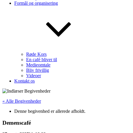
Formål og organisering
Røde Kors
En café bliver til
Medieomtale
Bliv frivillig
Videoer
Kontakt os
« Alle Begivenheder
Denne begivenhed er allerede afholdt.
Demenscafé